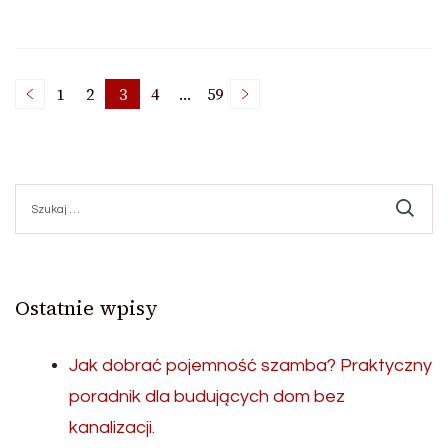
Nawigacja
1
2
3
4
…
59
Page
Page
Page
Page
Page
po
Szukaj:
wpisach
Ostatnie wpisy
Jak dobrać pojemność szamba? Praktyczny
poradnik dla budujących dom bez
kanalizacji.