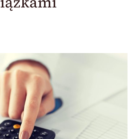
iązkami