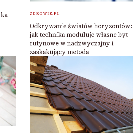
yka
ZDROWIE.PL
Odkrywanie światów horyzontów:
jak technika moduluje własne byt
rutynowe w nadzwyczajny i
zaskakujący metoda