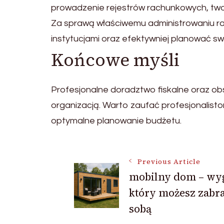
prowadzenie rejestrów rachunkowych, two
Za sprawą właściwemu administrowaniu ra
instytucjami oraz efektywniej planować swó
Końcowe myśli
Profesjonalne doradztwo fiskalne oraz ob
organizacją. Warto zaufać profesjonalist
optymalne planowanie budżetu.
Post
Previous Article
mobilny dom – wy
który możesz zabra
Navigation
sobą