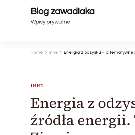
Blog zawadiaka
Wpisy prywatne
Home
inne
Energia z odzysku – alternatywne ź
INNE
Energia z odzy
źródła energii.