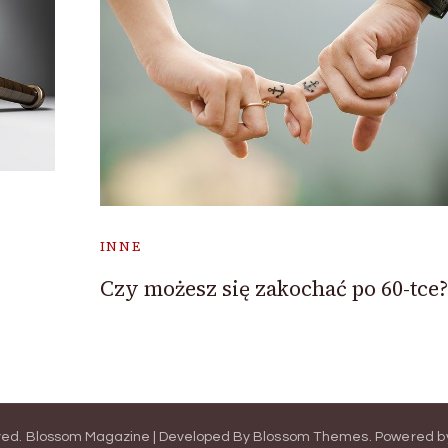
INNE
Czy możesz się zakochać po 60-tce?
ved.
Blossom Magazine | Developed By
Blossom Themes
.
Powered b