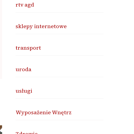
rtv agd
sklepy internetowe
transport
uroda
usługi
Wyposażenie Wnętrz
Zdrowie