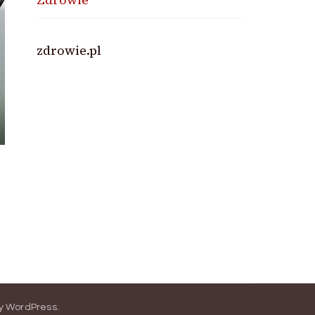
zdrowie.pl
y
WordPress
.