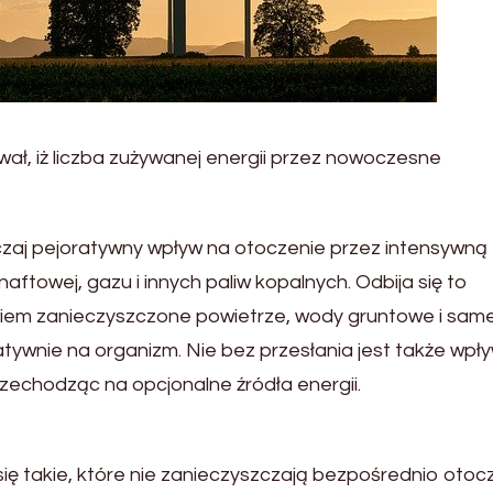
ł, iż liczba zużywanej energii przez nowoczesne
czaj pejoratywny wpływ na otoczenie przez intensywną
aftowej, gazu i innych paliw kopalnych. Odbija się to
owiem zanieczyszczone powietrze, wody gruntowe i sam
tywnie na organizm. Nie bez przesłania jest także wpł
rzechodząc na opcjonalne źródła energii.
 się takie, które nie zanieczyszczają bezpośrednio otoc