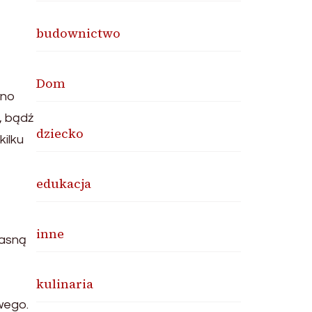
budownictwo
Dom
wno
, bądź
dziecko
kilku
edukacja
inne
łasną
kulinaria
wego.