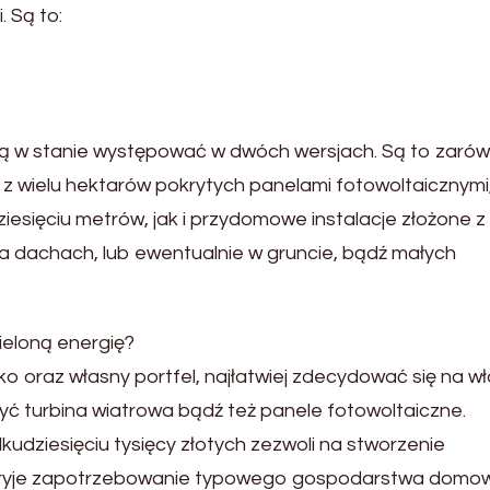
. Są to:
są w stanie występować w dwóch wersjach. Są to zaró
 z wielu hektarów pokrytych panelami fotowoltaicznymi
iesięciu metrów, jak i przydomowe instalacje złożone z 
a dachach, lub ewentualnie w gruncie, bądź małych
ieloną energię?
o oraz własny portfel, najłatwiej zdecydować się na w
ć turbina wiatrowa bądź też panele fotowoltaiczne.
lkudziesięciu tysięcy złotych zezwoli na stworzenie
okryje zapotrzebowanie typowego gospodarstwa domo