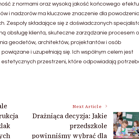
ość z normami oraz wysoką jakość końcowego efektu
ektów i nadzorów ma kluczowe znaczenie dla powodzeni
ch. Zespoły składające się z doświadczonych specjalis
ną obsługę klienta, skuteczne zarządzanie procesem 
nia geodetów, architektów, projektantów i osób
owiązane i uzupełniają się. Ich wspólnym celem jest
i estetycznych przestrzeni, które odpowiadają potrzeb
ale
Next Article
rukcja
Drażniąca decyzja: Jakie
zlak
przedszkole
nych
powinniśmy wybrać dla