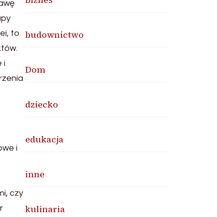
tawę
apy
ei, to
budownictwo
któw.
 i
Dom
rzenia
dziecko
edukacja
owe i
inne
i, czy
kulinaria
r