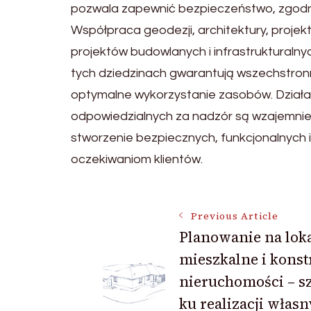
pozwala zapewnić bezpieczeństwo, zgodn
Współpraca geodezji, architektury, proj
projektów budowlanych i infrastrukturalny
tych dziedzinach gwarantują wszechstron
optymalne wykorzystanie zasobów. Działa
odpowiedzialnych za nadzór są wzajemnie p
stworzenie bezpiecznych, funkcjonalnych 
oczekiwaniom klientów.
Post
Previous Article
Planowanie na lok
mieszkalne i konst
Navigation
nieruchomości – s
ku realizacji włas