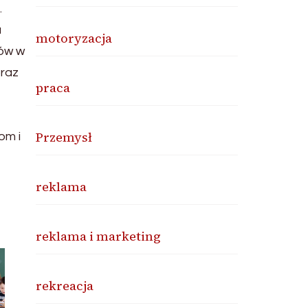
.
a
motoryzacja
tów w
oraz
praca
Przemysł
om i
reklama
reklama i marketing
rekreacja