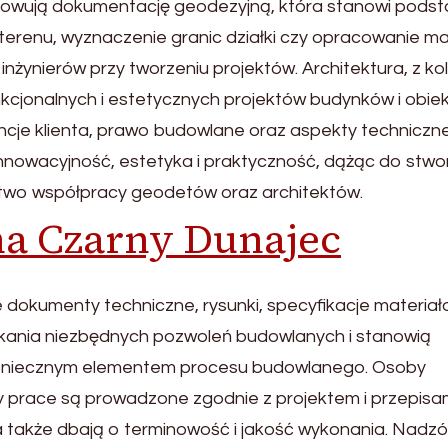
cowują dokumentację geodezyjną, która stanowi pods
 terenu, wyznaczenie granic działki czy opracowanie m
inżynierów przy tworzeniu projektów. Architektura, z kol
kcjonalnych i estetycznych projektów budynków i obie
encje klienta, prawo budowlane oraz aspekty techniczne
innowacyjność, estetyka i praktyczność, dążąc do stwo
pstwo współpracy geodetów oraz architektów.
na Czarny Dunajec
 dokumenty techniczne, rysunki, specyfikacje materiał
skania niezbędnych pozwoleń budowlanych i stanowią
oniecznym elementem procesu budowlanego. Osoby
 prace są prowadzone zgodnie z projektem i przepisam
 także dbają o terminowość i jakość wykonania. Nadzó