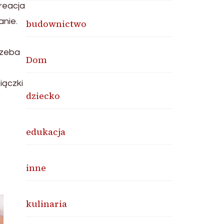
reacja
anie.
budownictwo
rzeba
Dom
iączki
dziecko
edukacja
inne
kulinaria