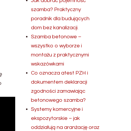
Jak dobrać pojemność
szamba? Praktyczny
poradnik dla budujących
dom bez kanalizacji.
Szamba betonowe –
wszystko o wyborze i
montażu z praktycznymi
wskazówkami
Co oznacza atest PZH i
ę
dokumentem deklaracji
o
zgodności zamawiając
betonowego szamba?
Systemy komercyjne i
ekspozytorskie – jak
oddziałują na aranżację oraz