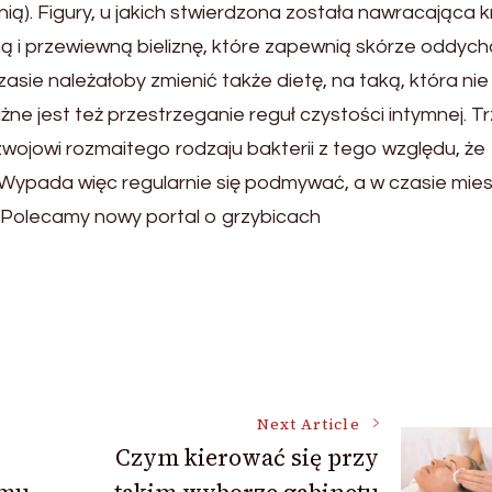
ą). Figury, u jakich stwierdzona została nawracająca k
 i przewiewną bieliznę, które zapewnią skórze oddych
asie należałoby zmienić także dietę, na taką, która nie
żne jest też przestrzeganie reguł czystości intymnej. T
zwojowi rozmaitego rodzaju bakterii z tego względu, że
. Wypada więc regularnie się podmywać, a w czasie mies
. Polecamy nowy portal o grzybicach
Next Article
Czym kierować się przy