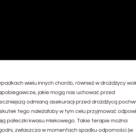
zypadkach wielu innych chorób, również w drożdżycy wo
zapobiegawcze, jakie mogą nas uchować przed
eczniejszą odmianą asekuracji przed drożdżycą pochwy
 Wskutek tego należałoby w tym celu przyjmować odpow
rają pałeczki kwasu mlekowego. Takie terapie można
godni, zwłaszcza w momentach spadku odporności (w