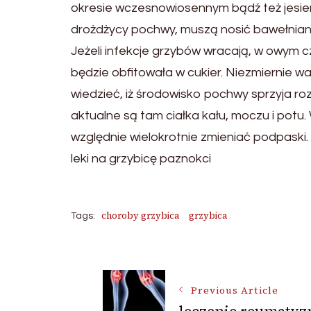
okresie wczesnowiosennym bądź też jesieni
drożdżycy pochwy, muszą nosić bawełnianą
Jeżeli infekcje grzybów wracają, w owym cz
będzie obfitowała w cukier. Niezmiernie wa
wiedzieć, iż środowisko pochwy sprzyja ro
aktualne są tam ciałka kału, moczu i potu
względnie wielokrotnie zmieniać podpaski
leki na grzybicę paznokci
choroby grzybica
grzybica
Tags:
Post
Previous Article