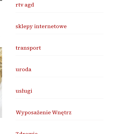
rtv agd
sklepy internetowe
i
transport
uroda
usługi
Wyposażenie Wnętrz
Zdrowie