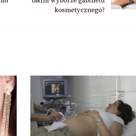
zmu
takim wyborze gabinetu
kosmetycznego?