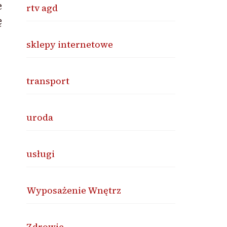
e
rtv agd
ę
sklepy internetowe
transport
uroda
usługi
Wyposażenie Wnętrz
Zdrowie