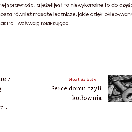
j sprawności, a jeżeli jest to niewykonalne to do częś
zą również masaże lecznicze, jakie dzięki oklepywani
strój i wpływają relaksująco.
ne z
Next Article
ą
Serce domu czyli
kotłownia
i .