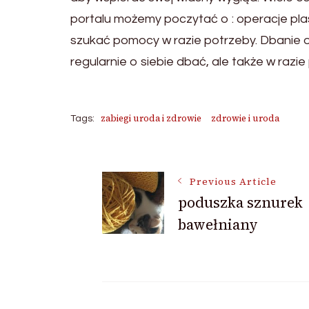
portalu możemy poczytać o : operacje pla
szukać pomocy w razie potrzeby. Dbanie o
regularnie o siebie dbać, ale także w raz
zabiegi uroda i zdrowie
zdrowie i uroda
Tags:
Post
Previous Article
poduszka sznurek
Navigation
bawełniany