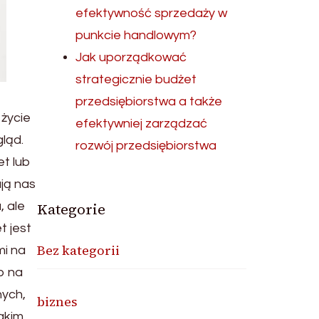
efektywność sprzedaży w
punkcie handlowym?
Jak uporządkować
strategicznie budżet
przedsiębiorstwa a także
 życie
efektywniej zarządzać
ląd.
rozwój przedsiębiorstwa
t lub
ją nas
 ale
Kategorie
t jest
Bez kategorii
mi na
b na
nych,
biznes
akim