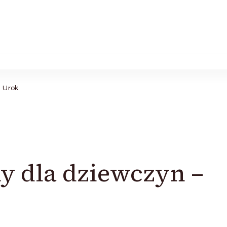
– Urok
ny dla dziewczyn –