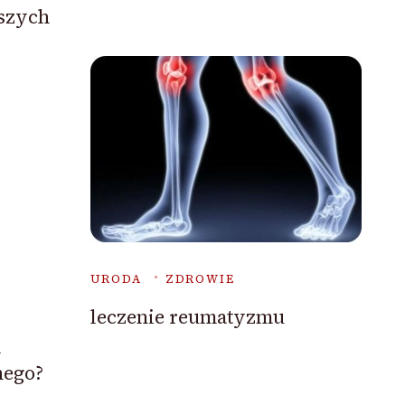
jszych
URODA
ZDROWIE
leczenie reumatyzmu
m
nego?