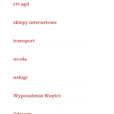
rtv agd
sklepy internetowe
transport
uroda
usługi
Wyposażenie Wnętrz
Zdrowie