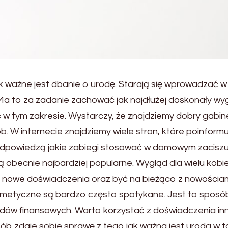
k ważne jest dbanie o urodę. Starają się wprowadzać w
. Ma to za zadanie zachować jak najdłużej doskonały wyg
 tym zakresie. Wystarczy, że znajdziemy dobry gabine
 W internecie znajdziemy wiele stron, które poinformu
dpowiedzą jakie zabiegi stosować w domowym zaciszu,
 obecnie najbardziej popularne. Wygląd dla wielu kobie
 nowe doświadczenia oraz być na bieżąco z nowościa
metyczne są bardzo często spotykane. Jest to sposó
adów finansowych. Warto korzystać z doświadczenia in
ób zdaje sobie sprawę z tego jak ważna jest uroda w t