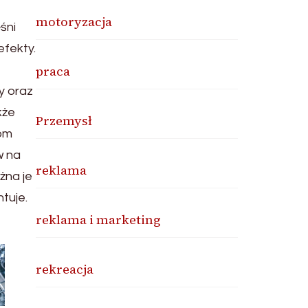
motoryzacja
śni
efekty.
praca
y oraz
kże
Przemysł
iom
w na
reklama
żna je
tuje.
reklama i marketing
rekreacja