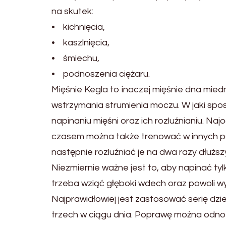
na skutek:
• kichnięcia,
• kaszlnięcia,
• śmiechu,
• podnoszenia ciężaru.
Mięśnie Kegla to inaczej mięśnie dna mied
wstrzymania strumienia moczu. W jaki spos
napinaniu mięśni oraz ich rozluźnianiu. Naj
czasem można także trenować w innych po
następnie rozluźniać je na dwa razy dłuższ
Niezmiernie ważne jest to, aby napinać tyl
trzeba wziąć głęboki wdech oraz powoli w
Najprawidłowiej jest zastosować serię dzi
trzech w ciągu dnia. Poprawę można odno