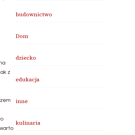
budownictwo
Dom
dziecko
 na
nak z
edukacja
rczem
inne
ło
kulinaria
 warto