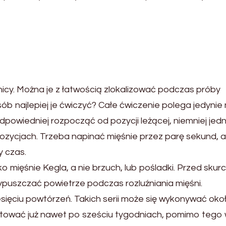
nicy. Można je z łatwością zlokalizować podczas próby
ób najlepiej je ćwiczyć? Całe ćwiczenie polega jedynie
odpowiedniej rozpocząć od pozycji leżącej, niemniej jed
zycjach. Trzeba napinać mięśnie przez parę sekund, a
y czas.
ko mięśnie Kegla, a nie brzuch, lub pośladki. Przed sku
ypuszczać powietrze podczas rozluźniania mięśni.
esięciu powtórzeń. Takich serii może się wykonywać oko
tować już nawet po sześciu tygodniach, pomimo tego