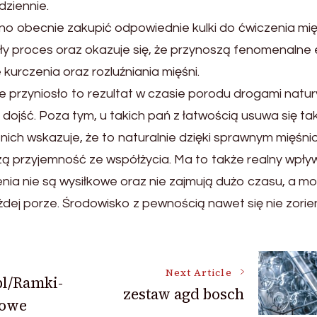
dziennie.
o obecnie zakupić odpowiednie kulki do ćwiczenia mię
 proces oraz okazuje się, że przynoszą fenomenalne 
 kurczenia oraz rozluźniania mięśni.
że przyniosło to rezultat w czasie porodu drogami natur
e dojść. Poza tym, u takich pań z łatwością usuwa się ta
nich wskazuje, że to naturalnie dzięki sprawnym mięśn
ą przyjemność ze współżycia. Ma to także realny wpły
nia nie są wysiłkowe oraz nie zajmują dużo czasu, a mo
ej porze. Środowisko z pewnością nawet się nie zorien
Next Article
pl/Ramki-
zestaw agd bosch
powe