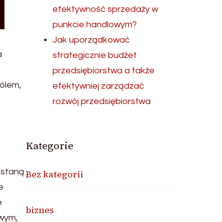
efektywność sprzedaży w
punkcie handlowym?
Jak uporządkować
a
strategicznie budżet
przedsiębiorstwa a także
bólem,
efektywniej zarządzać
rozwój przedsiębiorstwa
Kategorie
ostaną
Bez kategorii
e
e
biznes
owym,