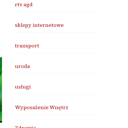
rtv agd
sklepy internetowe
transport
uroda
usługi
Wyposażenie Wnętrz
Zdrowie