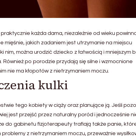
e praktycznie każda dama, niezależnie od wieku powinn
lne mięśnie, jakich zadaniem jest utrzymanie na miejscu
i nim, można urodzić dziecko z łatwością i mniejszym 
a. Również po porodzie przydają się silne i wzmocnione
 nim nie ma kłopotów z nietrzymaniem moczu.
czenia kulki
twie tego kobiety w ciąży oraz planujące ją. Jeśli poz
ej jest przejść przez naturalny poród i jednocześnie ni
że do gabinetu fizjoterapeuty trafiają także panie, któr
nich problemy z nietrzymaniem moczu, przeważnie wysiłk