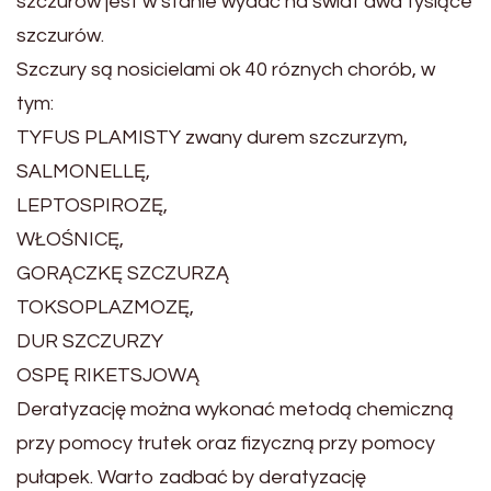
szczurów jest w stanie wydać na świat dwa tysiące
szczurów.
Szczury są nosicielami ok 40 róznych chorób, w
tym:
TYFUS PLAMISTY zwany durem szczurzym,
SALMONELLĘ,
LEPTOSPIROZĘ,
WŁOŚNICĘ,
GORĄCZKĘ SZCZURZĄ
TOKSOPLAZMOZĘ,
DUR SZCZURZY
OSPĘ RIKETSJOWĄ
Deratyzację można wykonać metodą chemiczną
przy pomocy trutek oraz fizyczną przy pomocy
pułapek. Warto zadbać by deratyzację