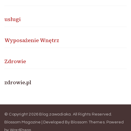
usługi
Wyposażenie Wnętrz
Zdrowie
zdrowie.pl
© Copyright 2026
Blog zawadiaka
. All Rights Reserved.
Blossom Magazine | Developed By
Blossom Themes
.
Powered
by
WordPress
.