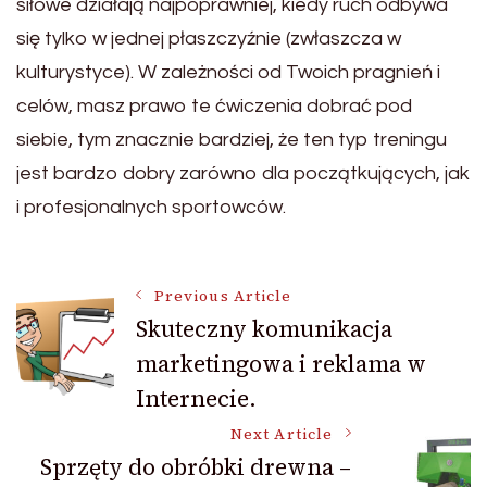
siłowe działają najpoprawniej, kiedy ruch odbywa
się tylko w jednej płaszczyźnie (zwłaszcza w
kulturystyce). W zależności od Twoich pragnień i
celów, masz prawo te ćwiczenia dobrać pod
siebie, tym znacznie bardziej, że ten typ treningu
jest bardzo dobry zarówno dla początkujących, jak
i profesjonalnych sportowców.
Post
Previous Article
Skuteczny komunikacja
marketingowa i reklama w
Navigation
Internecie.
Next Article
Sprzęty do obróbki drewna –