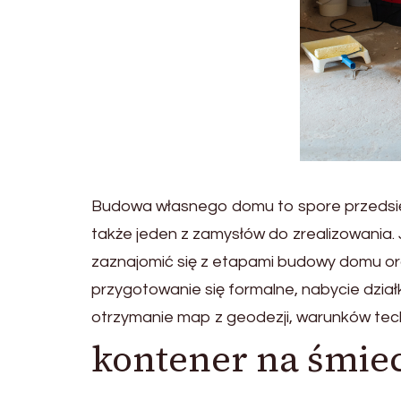
Budowa własnego domu to spore przedsięwz
także jeden z zamysłów do zrealizowania.
zaznajomić się z etapami budowy domu ora
przygotowanie się formalne, nabycie działk
otrzymanie map z geodezji, warunków te
kontener na śmie