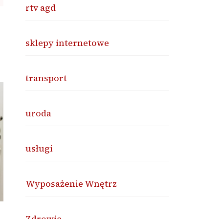
rtv agd
sklepy internetowe
transport
uroda
usługi
Wyposażenie Wnętrz
Zdrowie