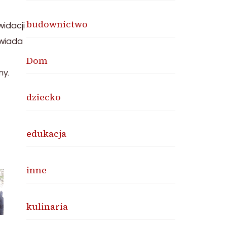
budownictwo
widacji
owiada
Dom
my.
dziecko
edukacja
inne
kulinaria